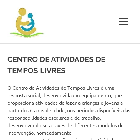
Skip
Centro
to
content
Social
MENU
de
O
Centro
de
Tamengos
CENTRO DE ATIVIDADES DE
Bem
Estar
TEMPOS LIVRES
Social
de
Freguesia
O Centro de Atividades de Tempos Livres é uma
de
resposta social, desenvolvida em equipamento, que
Tamengos
proporciona atividades de lazer a crianças e jovens a
é
partir dos 6 anos de idade, nos períodos disponíveis das
uma
responsabilidades escolares e de trabalho,
instituição
desenvolvendo-se através de diferentes modelos de
particular
intervenção, nomeadamente
de
solidariedade
acompanhamento/inserção, práticas de atividades