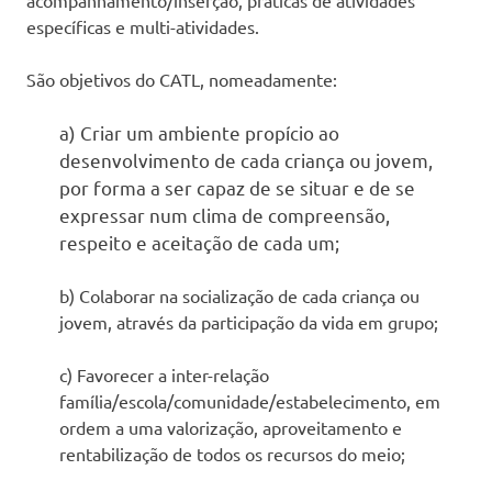
social
específicas e multi-atividades.
(IPSS),
que
São objetivos do CATL, nomeadamente:
dá
resposta
a) Criar um ambiente propício ao
social
desenvolvimento de cada criança ou jovem,
à
comunidade
por forma a ser capaz de se situar e de se
na
expressar num clima de compreensão,
área
respeito e aceitação de cada um;
da
infância,
b) Colaborar na socialização de cada criança ou
através
do
jovem, através da participação da vida em grupo;
centro
de
c) Favorecer a inter-relação
atividades
família/escola/comunidade/estabelecimento, em
e
ordem a uma valorização, aproveitamento e
tempos
rentabilização de todos os recursos do meio;
livres
(C.A.T.L.)