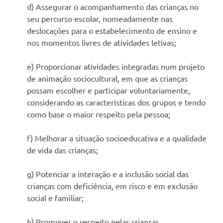
e
d) Assegurar o acompanhamento das crianças no
à
seu percurso escolar, nomeadamente nas
terceira
deslocações para o estabelecimento de ensino e
idade,
nos momentos livres de atividades letivas;
em
centro
e) Proporcionar atividades integradas num projeto
de
de animação sociocultural, em que as crianças
dia
(C.D.).
possam escolher e participar voluntariamente,
considerando as características dos grupos e tendo
como base o maior respeito pela pessoa;
f) Melhorar a situação socioeducativa e a qualidade
de vida das crianças;
g) Potenciar a interação e a inclusão social das
crianças com deficiência, em risco e em exclusão
social e familiar;
h) Promover o respeito pelas crianças,