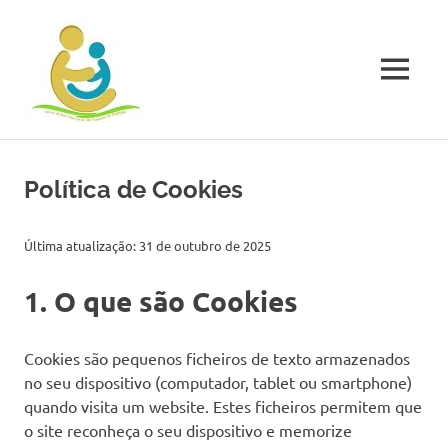
Skip
Centro
to
content
Social
MENU
de
O
Centro
de
Tamengos
Política de Cookies
Bem
Estar
Social
Última atualização:
31 de outubro de 2025
de
Freguesia
1. O que são Cookies
de
Tamengos
é
Cookies são pequenos ficheiros de texto armazenados
uma
no seu dispositivo (computador, tablet ou smartphone)
instituição
particular
quando visita um website. Estes ficheiros permitem que
de
o site reconheça o seu dispositivo e memorize
solidariedade