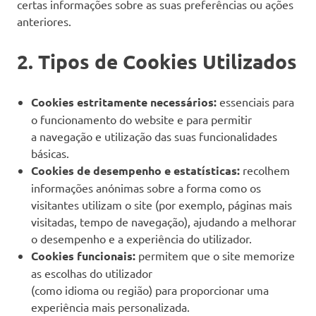
certas informações sobre as suas preferências ou ações
social
anteriores.
(IPSS),
que
2. Tipos de Cookies Utilizados
dá
resposta
social
Cookies estritamente necessários:
essenciais para
à
comunidade
o funcionamento do website e para permitir
na
a navegação e utilização das suas funcionalidades
área
básicas.
da
Cookies de desempenho e estatísticas:
recolhem
infância,
informações anónimas sobre a forma como os
através
visitantes utilizam o site (por exemplo, páginas mais
do
centro
visitadas, tempo de navegação), ajudando a melhorar
de
o desempenho e a experiência do utilizador.
atividades
Cookies funcionais:
permitem que o site memorize
e
as escolhas do utilizador
tempos
(como idioma ou região) para proporcionar uma
livres
experiência mais personalizada.
(C.A.T.L.)