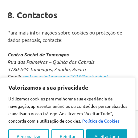
8. Contactos
Para mais informações sobre cookies ou proteção de
dados pessoais, contacte:
Centro Social de Tamengos
Rua das Palmeiras – Quinta dos Cabrais
3780-544 Tamengos, Anadia, Aveiro
Email:
centrosocialtamengos2016@outlook.pt
Website:
www.cstamengos.pt
Valorizamos a sua privacidade
Utilizamos cookies para melhorar a sua experiência de
navegação, apresentar anúncios ou conteúdos personalizados
e analisar o nosso tráfego. Ao clicar em "Aceitar Tudo",
© 2026 CST Amengos — Todos os direitos reservados.
concorda com a utilização de cookies.
Política de Cookies
Política de Privacidade e RAL
|
Política de Cookies
|
Livro de
Personalizar
Rejeitar
Aceitar tudo