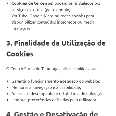
Cookies de terceiros:
podem ser instalados por
e
à
serviços externos (por exemplo,
terceira
YouTube, Google Maps ou redes sociais) para
idade,
disponibilizar conteúdos integrados ou medir
em
interações.
centro
de
3. Finalidade da Utilização de
dia
(C.D.).
Cookies
O Centro Social de Tamengos utiliza cookies para:
Garantir o funcionamento adequado do website;
Melhorar a navegação e a usabilidade;
Analisar o desempenho e estatísticas de utilização;
Lembrar preferências definidas pelo utilizador.
4. Gestão e Desativação de