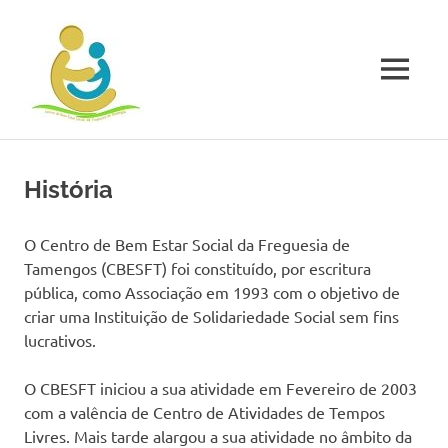
Skip
Centro
to
content
Social
MENU
de
O
Centro
de
Tamengos
História
Bem
Estar
Social
O Centro de Bem Estar Social da Freguesia de
de
Tamengos (CBESFT) foi constituído, por escritura
Freguesia
pública, como Associação em 1993 com o objetivo de
de
criar uma Instituição de Solidariedade Social sem fins
Tamengos
lucrativos.
é
uma
instituição
O CBESFT iniciou a sua atividade em Fevereiro de 2003
particular
com a valência de Centro de Atividades de Tempos
de
Livres. Mais tarde alargou a sua atividade no âmbito da
solidariedade