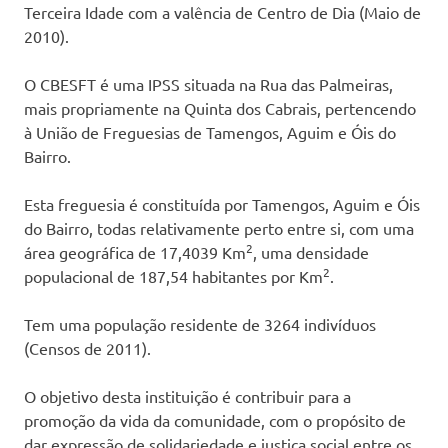
Terceira Idade com a valência de Centro de Dia (Maio de
social
2010).
(IPSS),
que
dá
O CBESFT é uma IPSS situada na Rua das Palmeiras,
resposta
mais propriamente na Quinta dos Cabrais, pertencendo
social
à União de Freguesias de Tamengos, Aguim e Óis do
à
Bairro.
comunidade
na
Esta freguesia é constituída por Tamengos, Aguim e Óis
área
do Bairro, todas relativamente perto entre si, com uma
da
2
infância,
área geográfica de 17,4039 Km
, uma densidade
através
2
populacional de 187,54 habitantes por Km
.
do
centro
Tem uma população residente de 3264 indivíduos
de
(Censos de 2011).
atividades
e
O objetivo desta instituição é contribuir para a
tempos
livres
promoção da vida da comunidade, com o propósito de
(C.A.T.L.)
dar expressão de solidariedade e justiça social entre os